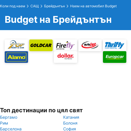
Коли под наем
САЩ
Брейдънтън
Наем на автомобил Budget
Budget на Брейдънтън
Топ дестинации по цял свят
Бергамо
Катания
Рим
Болоня
Барселона
София