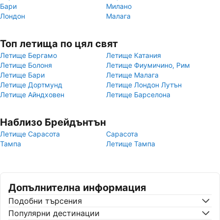
Бари
Милано
Лондон
Малага
Топ летища по цял свят
Летище Бергамо
Летище Катания
Летище Болоня
Летище Фиумичино, Рим
Летище Бари
Летище Малага
Летище Дортмунд
Летище Лондон Лутън
Летище Айндховен
Летище Барселона
Наблизо Брейдънтън
Летище Сарасота
Сарасота
Тампа
Летище Тампа
Допълнителна информация
Подобни търсения
Популярни дестинации