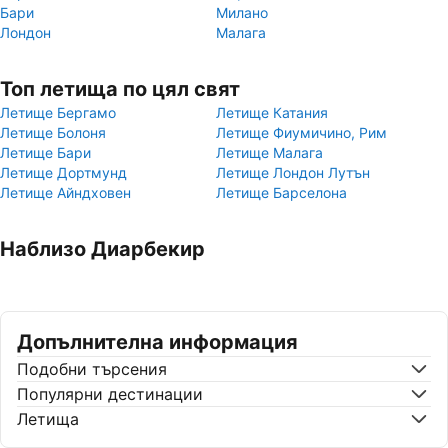
Бари
Милано
Лондон
Малага
Топ летища по цял свят
Летище Бергамо
Летище Катания
Летище Болоня
Летище Фиумичино, Рим
Летище Бари
Летище Малага
Летище Дортмунд
Летище Лондон Лутън
Летище Айндховен
Летище Барселона
Наблизо Диарбекир
Допълнителна информация
Подобни търсения
Популярни дестинации
Летища