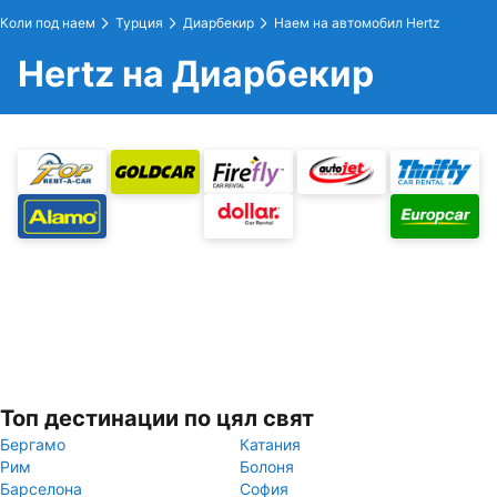
Коли под наем
Турция
Диарбекир
Наем на автомобил Hertz
Hertz на Диарбекир
Топ дестинации по цял свят
Бергамо
Катания
Рим
Болоня
Барселона
София