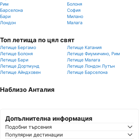
Рим
Болоня
Барселона
София
Бари
Милано
Лондон
Малага
Топ летища по цял свят
Летище Бергамо
Летище Катания
Летище Болоня
Летище Фиумичино, Рим
Летище Бари
Летище Малага
Летище Дортмунд
Летище Лондон Лутън
Летище Айндховен
Летище Барселона
Наблизо Анталия
Допълнителна информация
Подобни търсения
Популярни дестинации