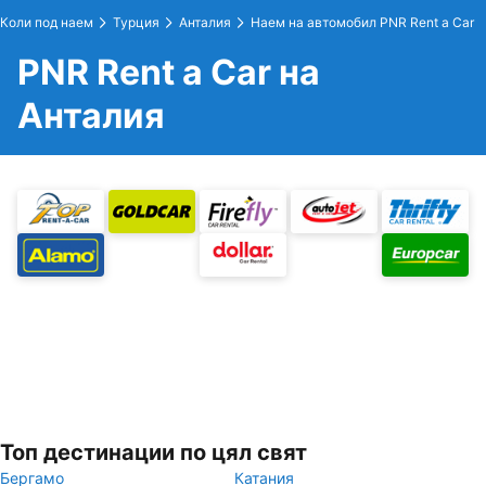
Коли под наем
Турция
Анталия
Наем на автомобил PNR Rent a Car
PNR Rent a Car на
Анталия
Топ дестинации по цял свят
Бергамо
Катания