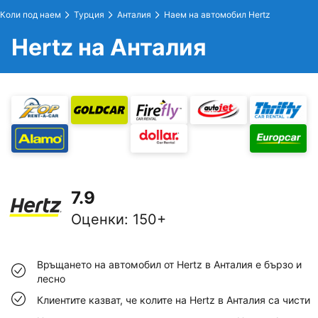
Коли под наем
Турция
Анталия
Наем на автомобил Hertz
Hertz на Анталия
7.9
Оценки
:
150+
Връщането на автомобил от Hertz в Анталия е бързо и
лесно
Клиентите казват, че колите на Hertz в Анталия са чисти