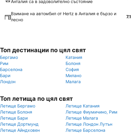
Анталия са в задоволително състояние
Взимане на автомбил от Hertz в Анталия е бързо и
7.1
лесно
Топ дестинации по цял свят
Бергамо
Катания
Рим
Болоня
Барселона
София
Бари
Милано
Лондон
Малага
Топ летища по цял свят
Летище Бергамо
Летище Катания
Летище Болоня
Летище Фиумичино, Рим
Летище Бари
Летище Малага
Летище Дортмунд
Летище Лондон Лутън
Летище Айндховен
Летище Барселона