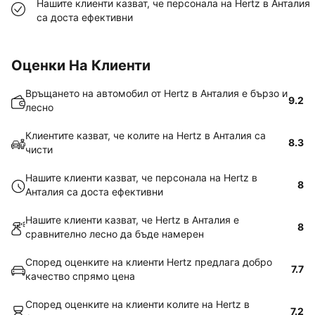
Нашите клиенти казват, че персонала на Hertz в Анталия
са доста ефективни
Оценки На Клиенти
Връщането на автомобил от Hertz в Анталия е бързо и
9.2
лесно
Клиентите казват, че колите на Hertz в Анталия са
8.3
чисти
Нашите клиенти казват, че персонала на Hertz в
8
Анталия са доста ефективни
Нашите клиенти казват, че Hertz в Анталия е
8
сравнително лесно да бъде намерен
Според оценките на клиенти Hertz предлага добро
7.7
качество спрямо цена
Според оценките на клиенти колите на Hertz в
7.2