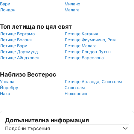
Бари
Милано
Лондон
Малага
Топ летища по цял свят
Летище Бергамо
Летище Катания
Летище Болоня
Летище Фиумичино, Рим
Летище Бари
Летище Малага
Летище Дортмунд
Летище Лондон Лутън
Летище Айндховен
Летище Барселона
Наблизо Вестерос
Упсала
Летище Арланда, Стокхолм
Йоребру
Стокхолм
Нака
Нюшьопинг
Допълнителна информация
Подобни търсения