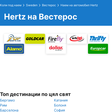
Коли под наем
Sweden
Вестерос
Наем на автомобил Hertz
Hertz на Вестерос
Топ дестинации по цял свят
Бергамо
Катания
Рим
Болоня
Барселона
София