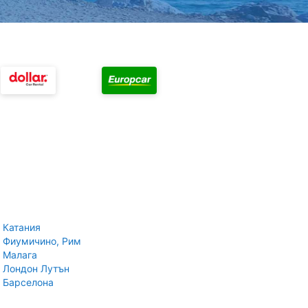
 Катания
 Фиумичино, Рим
 Малага
 Лондон Лутън
 Барселона