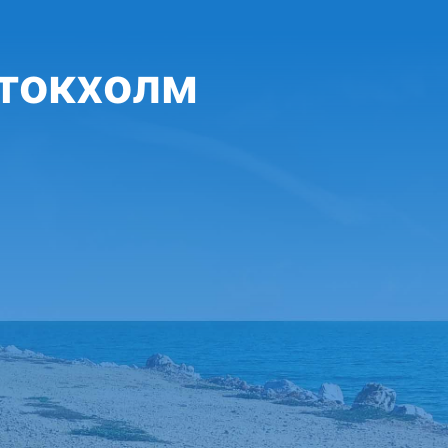
Стокхолм