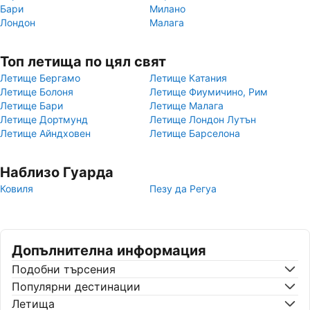
Бари
Милано
Лондон
Малага
Топ летища по цял свят
Летище Бергамо
Летище Катания
Летище Болоня
Летище Фиумичино, Рим
Летище Бари
Летище Малага
Летище Дортмунд
Летище Лондон Лутън
Летище Айндховен
Летище Барселона
Наблизо Гуарда
Ковиля
Пезу да Регуа
Допълнителна информация
Подобни търсения
Популярни дестинации
Летища