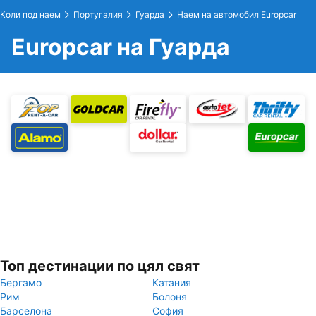
Коли под наем
Португалия
Гуарда
Наем на автомобил Europcar
Europcar на Гуарда
Топ дестинации по цял свят
Бергамо
Катания
Рим
Болоня
Барселона
София