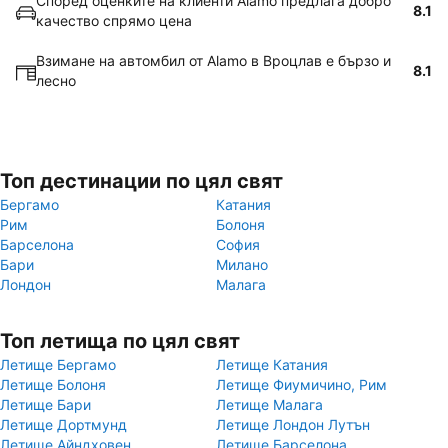
Според оценките на клиенти Alamo предлага добро
8.1
качество спрямо цена
Взимане на автомбил от Alamo в Вроцлав е бързо и
8.1
лесно
Топ дестинации по цял свят
Бергамо
Катания
Рим
Болоня
Барселона
София
Бари
Милано
Лондон
Малага
Топ летища по цял свят
Летище Бергамо
Летище Катания
Летище Болоня
Летище Фиумичино, Рим
Летище Бари
Летище Малага
Летище Дортмунд
Летище Лондон Лутън
Летище Айндховен
Летище Барселона