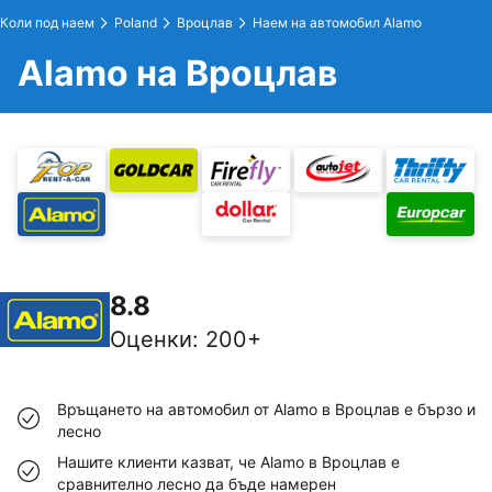
Коли под наем
Poland
Вроцлав
Наем на автомобил Alamo
Alamo на Вроцлав
8.8
Оценки
:
200+
Връщането на автомобил от Alamo в Вроцлав е бързо и
лесно
Нашите клиенти казват, че Alamo в Вроцлав е
сравнително лесно да бъде намерен