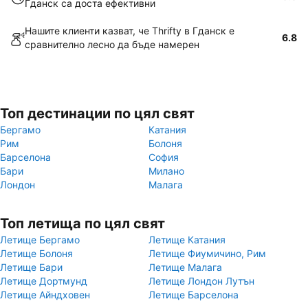
Гданск са доста ефективни
Нашите клиенти казват, че Thrifty в Гданск е
6.8
сравнително лесно да бъде намерен
Топ дестинации по цял свят
Бергамо
Катания
Рим
Болоня
Барселона
София
Бари
Милано
Лондон
Малага
Топ летища по цял свят
Летище Бергамо
Летище Катания
Летище Болоня
Летище Фиумичино, Рим
Летище Бари
Летище Малага
Летище Дортмунд
Летище Лондон Лутън
Летище Айндховен
Летище Барселона