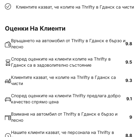
Клиентите казват, че колите на Thrifty в Гданск са чисти
Оценки На Клиенти
Връщането на автомобил от Thrifty в Гданск е бързо и
9.8
лесно
Според оценките на клиенти колите на Thrifty в
9.5
Гданск са в задоволително състояние
Клиентите казват, че колите на Thrifty в Гданск са
9.3
чисти
Според оценките на клиенти Thrifty предлага добро
9.1
качество спрямо цена
Взимане на автомбил от Thrifty в Гданск е бързо и
9
лесно
Нашите клиенти казват, че персонала на Thrifty в
8.8