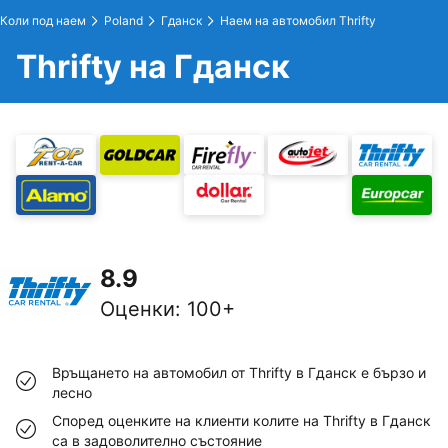
Коли под наем
Poland
Гданск
Наем на автомобил Thrifty
Thrifty на Гданск
8.9
Оценки
:
100+
Връщането на автомобил от Thrifty в Гданск е бързо и
лесно
Според оценките на клиенти колите на Thrifty в Гданск
са в задоволително състояние