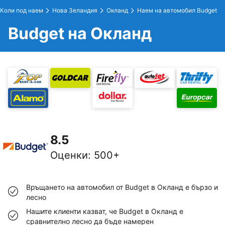
Коли под наем
Нова Зеландия
Окланд
Наем на автомобил Budget
Budget на Окланд
8.5
Оценки
:
500+
Връщането на автомобил от Budget в Окланд е бързо и
лесно
Нашите клиенти казват, че Budget в Окланд е
сравнително лесно да бъде намерен