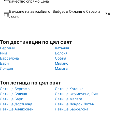
качество спрямо цена
Взимане на автомбил от Budget в Окланд е бързо и
7.4
лесно
Топ дестинации по цял свят
Бергамо
Катания
Рим
Болоня
Барселона
София
Бари
Милано
Лондон
Малага
Топ летища по цял свят
Летище Бергамо
Летище Катания
Летище Болоня
Летище Фиумичино, Рим
Летище Бари
Летище Малага
Летище Дортмунд
Летище Лондон Лутън
Летище Айндховен
Летище Барселона