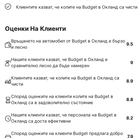
Клиентите казват, че колите на Budget в Окланд са чисти
Оценки На Клиенти
Връщането на автомобил от Budget в Окланд е бързо
9.5
и лесно
Нашите клиенти казват, че Budget в Окланд е
9
сравнително лесно да бъде намерен
Клиентите казват, че колите на Budget в Окланд са
8.9
чисти
Според оценките на клиенти колите на Budget в
8.8
Окланд са в задоволително състояние
Нашите клиенти казват, че персонала на Budget в
8.2
Окланд са доста ефективни
Според оценките на клиенти Budget предлага добро
7.9