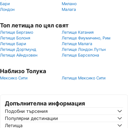
Бари
Милано
Лондон
Малага
Топ летища по цял свят
Летище Бергамо
Летище Катания
Летище Болоня
Летище Фиумичино, Рим
Летище Бари
Летище Малага
Летище Дортмунд
Летище Лондон Лутън
Летище Айндховен
Летище Барселона
Наблизо Толука
Мексико Сити
Летище Мексико Сити
Допълнителна информация
Подобни търсения
Популярни дестинации
Летища