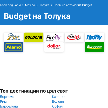
Коли под наем
Mexico
Толука
Наем на автомобил Budget
Budget на Толука
Топ дестинации по цял свят
Бергамо
Катания
Рим
Болоня
Барселона
София