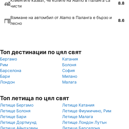
Клиентите казват, че колите на Alamo в Паланга са
8.8
чисти
Взимане на автомбил от Alamo в Паланга е бързо и
8.6
лесно
Топ дестинации по цял свят
Бергамо
Катания
Рим
Болоня
Барселона
София
Бари
Милано
Лондон
Малага
Топ летища по цял свят
Летище Бергамо
Летище Катания
Летище Болоня
Летище Фиумичино, Рим
Летище Бари
Летище Малага
Летище Дортмунд
Летище Лондон Лутън
Летище Айндховен
Летище Барселона