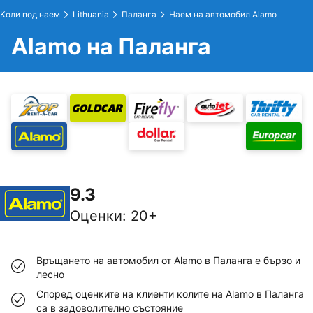
Коли под наем
Lithuania
Паланга
Наем на автомобил Alamo
Alamo на Паланга
9.3
Оценки
:
20+
Връщането на автомобил от Alamo в Паланга е бързо и
лесно
Според оценките на клиенти колите на Alamo в Паланга
са в задоволително състояние