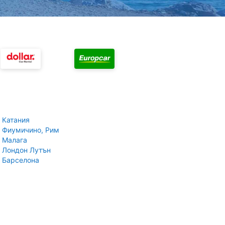
 Катания
 Фиумичино, Рим
 Малага
 Лондон Лутън
 Барселона