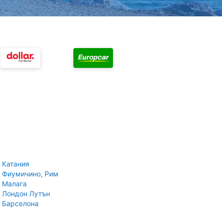
 Катания
 Фиумичино, Рим
 Малага
 Лондон Лутън
 Барселона