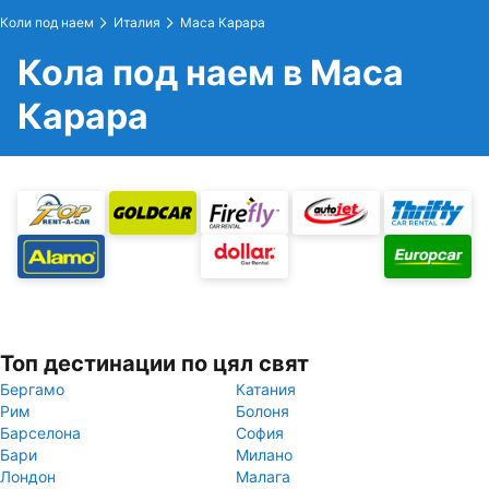
Коли под наем
Италия
Маса Карара
Кола под наем в Маса
Карара
Топ дестинации по цял свят
Бергамо
Катания
Рим
Болоня
Барселона
София
Бари
Милано
Лондон
Малага