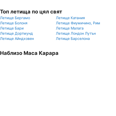
Топ летища по цял свят
Летище Бергамо
Летище Катания
Летище Болоня
Летище Фиумичино, Рим
Летище Бари
Летище Малага
Летище Дортмунд
Летище Лондон Лутън
Летище Айндховен
Летище Барселона
Наблизо Маса Карара