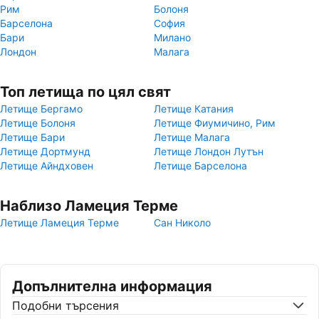
Рим
Болоня
Барселона
София
Бари
Милано
Лондон
Малага
Топ летища по цял свят
Летище Бергамо
Летище Катания
Летище Болоня
Летище Фиумичино, Рим
Летище Бари
Летище Малага
Летище Дортмунд
Летище Лондон Лутън
Летище Айндховен
Летище Барселона
Наблизо Ламеция Терме
Летище Ламеция Терме
Сан Николо
Допълнителна информация
Подобни търсения