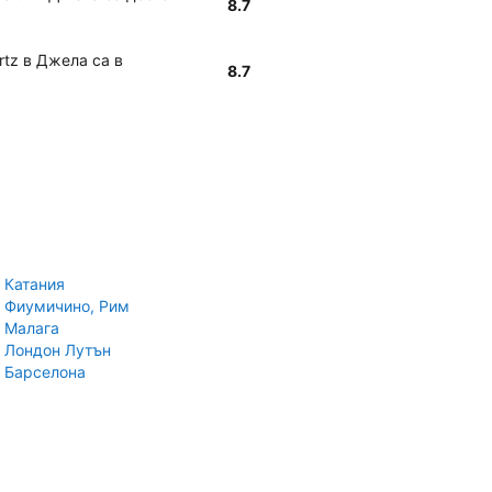
8.7
rtz в Джела са в
8.7
 Катания
 Фиумичино, Рим
 Малага
 Лондон Лутън
 Барселона