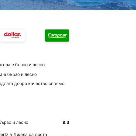
жела е бързо и лесно
а е бързо и лесно
редлага добро качество спрямо
бързо и лесно
9.3
Hertz в Джела са доста