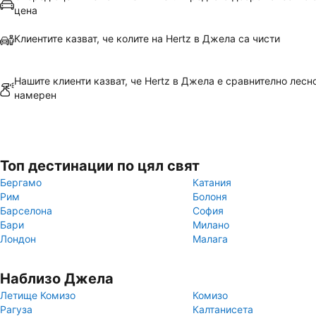
цена
Клиентите казват, че колите на Hertz в Джела са чисти
Нашите клиенти казват, че Hertz в Джела е сравнително лесн
намерен
Топ дестинации по цял свят
Бергамо
Катания
Рим
Болоня
Барселона
София
Бари
Милано
Лондон
Малага
Наблизо Джела
Летище Комизо
Комизо
Рагуза
Калтанисета