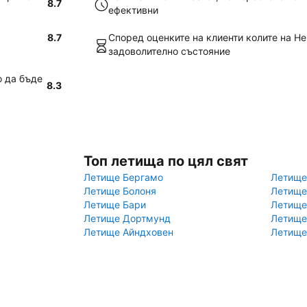
8.7
ефективни
8.7
Според оценките на клиенти колите на He
задоволително състояние
о да бъде
8.3
Топ летища по цял свят
Летище Бергамо
Летище
Летище Болоня
Летище
Летище Бари
Летище
Летище Дортмунд
Летище
Летище Айндховен
Летище