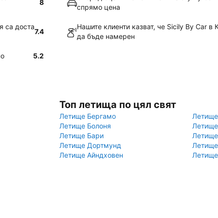
8
спрямо цена
ия са доста
Нашите клиенти казват, че Sicily By Car в
7.4
да бъде намерен
но
5.2
Топ летища по цял свят
Летище Бергамо
Летище
Летище Болоня
Летище
Летище Бари
Летище
Летище Дортмунд
Летище
Летище Айндховен
Летище