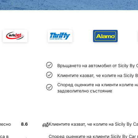
Връщането на автомобил от Sicily By 
Клиентите казват, че колите на Sicily 
Според оценките на клиенти колите на 
задоволително състояние
лесно
8.6
Клиентите казват, че колите на Sicily By C
са в
Според оценките на клиенти Sicily By Car