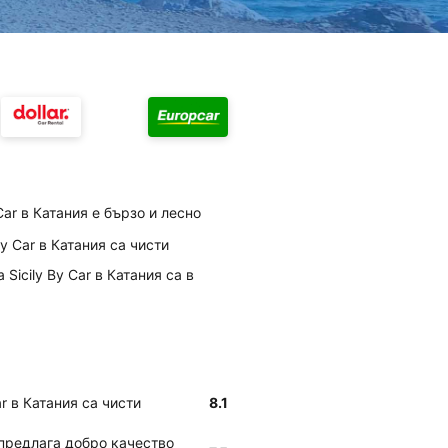
Car в Катания е бързо и лесно
By Car в Катания са чисти
Sicily By Car в Катания са в
ar в Катания са чисти
8.1
 предлага добро качество