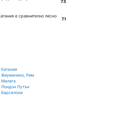
7.5
 Катания е сравнително лесно
7.1
 Катания
 Фиумичино, Рим
 Малага
 Лондон Лутън
 Барселона