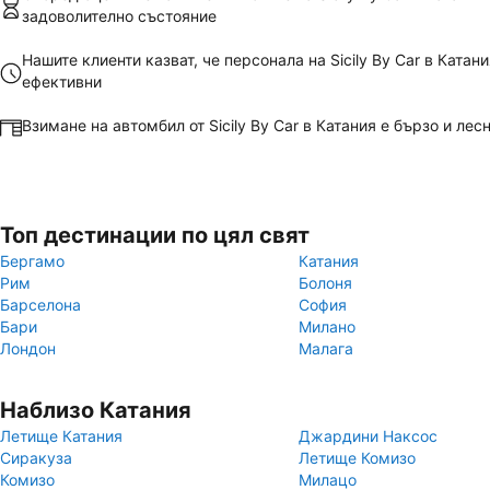
задоволително състояние
Нашите клиенти казват, че персонала на Sicily By Car в Катан
ефективни
Взимане на автомбил от Sicily By Car в Катания е бързо и лес
Топ дестинации по цял свят
Бергамо
Катания
Рим
Болоня
Барселона
София
Бари
Милано
Лондон
Малага
Наблизо Катания
Летище Катания
Джардини Наксос
Сиракуза
Летище Комизо
Комизо
Милацо