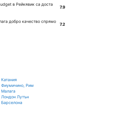
Budget в Рейкявик са доста
7.9
лага добро качество спрямо
7.2
 Катания
 Фиумичино, Рим
 Малага
 Лондон Лутън
 Барселона