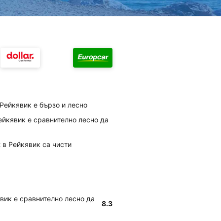
Рейкявик е бързо и лесно
Рейкявик е сравнително лесно да
t в Рейкявик са чисти
явик е сравнително лесно да
8.3