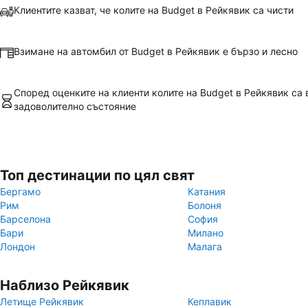
Клиентите казват, че колите на Budget в Рейкявик са чисти
Взимане на автомбил от Budget в Рейкявик е бързо и лесно
Според оценките на клиенти колите на Budget в Рейкявик са 
задоволително състояние
Топ дестинации по цял свят
Бергамо
Катания
Рим
Болоня
Барселона
София
Бари
Милано
Лондон
Малага
Наблизо Рейкявик
Летище Рейкявик
Кеплавик