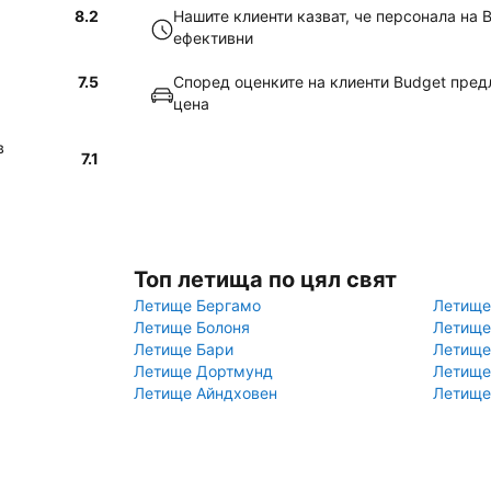
8.2
Нашите клиенти казват, че персонала на 
ефективни
7.5
Според оценките на клиенти Budget пред
цена
в
7.1
Топ летища по цял свят
Летище Бергамо
Летище
Летище Болоня
Летище
Летище Бари
Летище
Летище Дортмунд
Летище
Летище Айндховен
Летище