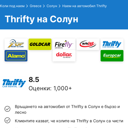
Коли под наем
Greece
Солун
Наем на автомобил Thrifty
Thrifty на Солун
8.5
Оценки
:
1,000+
Връщането на автомобил от Thrifty в Солун е бързо и
лесно
Клиентите казват, че колите на Thrifty в Солун са чисти