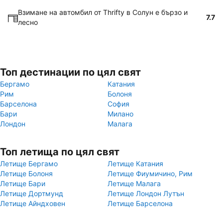
Взимане на автомбил от Thrifty в Солун е бързо и
7.7
лесно
Топ дестинации по цял свят
Бергамо
Катания
Рим
Болоня
Барселона
София
Бари
Милано
Лондон
Малага
Топ летища по цял свят
Летище Бергамо
Летище Катания
Летище Болоня
Летище Фиумичино, Рим
Летище Бари
Летище Малага
Летище Дортмунд
Летище Лондон Лутън
Летище Айндховен
Летище Барселона