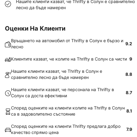
Нашите клиенти казват, че Thrifty в Солун е сравнително
лесно да бъде намерен
Оценки На Клиенти
Връщането на автомобил от Thrifty в Солун е бързо и
9.2
лесно
Клиентите казват, че колите на Thrifty в Солун са чисти
9
Нашите клиенти казват, че Thrifty в Солун е
8.8
сравнително лесно да бъде намерен
Нашите клиенти казват, че персонала на Thrifty в
8.7
Солун са доста ефективни
Според оценките на клиенти колите на Thrifty в Солун
8.1
са в задоволително състояние
Според оценките на клиенти Thrifty предлага добро
7.9
качество спрямо цена