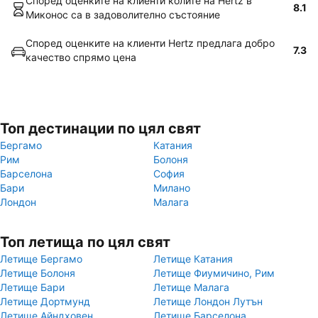
Според оценките на клиенти колите на Hertz в
8.1
Миконос са в задоволително състояние
Според оценките на клиенти Hertz предлага добро
7.3
качество спрямо цена
Топ дестинации по цял свят
Бергамо
Катания
Рим
Болоня
Барселона
София
Бари
Милано
Лондон
Малага
Топ летища по цял свят
Летище Бергамо
Летище Катания
Летище Болоня
Летище Фиумичино, Рим
Летище Бари
Летище Малага
Летище Дортмунд
Летище Лондон Лутън
Летище Айндховен
Летище Барселона