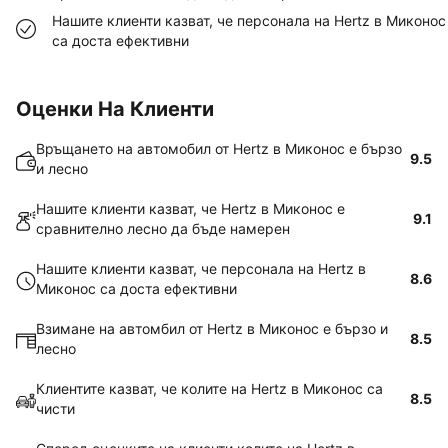
Нашите клиенти казват, че персонала на Hertz в Миконос
са доста ефективни
Оценки На Клиенти
Връщането на автомобил от Hertz в Миконос е бързо
9.5
и лесно
Нашите клиенти казват, че Hertz в Миконос е
9.1
сравнително лесно да бъде намерен
Нашите клиенти казват, че персонала на Hertz в
8.6
Миконос са доста ефективни
Взимане на автомбил от Hertz в Миконос е бързо и
8.5
лесно
Клиентите казват, че колите на Hertz в Миконос са
8.5
чисти