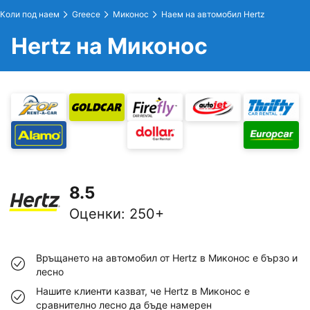
Коли под наем
Greece
Миконос
Наем на автомобил Hertz
Hertz на Миконос
8.5
Оценки
:
250+
Връщането на автомобил от Hertz в Миконос е бързо и
лесно
Нашите клиенти казват, че Hertz в Миконос е
сравнително лесно да бъде намерен