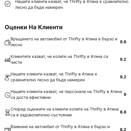
Нашите клиенти казват, че Thrifty в Атина е сравнително
лесно да бъде намерен
Оценки На Клиенти
Връщането на автомобил от Thrifty в Атина е бързо и
9.6
лесно
Клиентите казват, че колите на Thrifty в Атина са
9.2
чисти
Нашите клиенти казват, че Thrifty в Атина е
9.2
сравнително лесно да бъде намерен
Нашите клиенти казват, че персонала на Thrifty в Атина
9
са доста ефективни
Според оценките на клиенти колите на Thrifty в Атина
8.8
са в задоволително състояние
Взимане на автомбил от Thrifty в Атина е бързо и
8.2