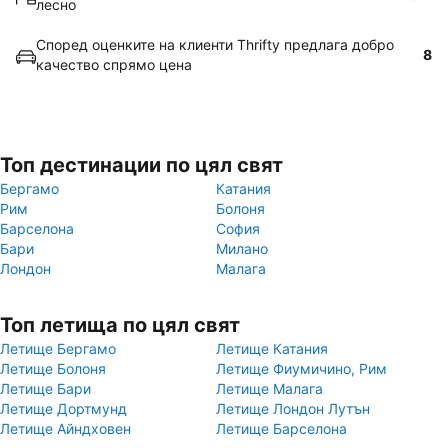
лесно
Според оценките на клиенти Thrifty предлага добро
8
качество спрямо цена
Топ дестинации по цял свят
Бергамо
Катания
Рим
Болоня
Барселона
София
Бари
Милано
Лондон
Малага
Топ летища по цял свят
Летище Бергамо
Летище Катания
Летище Болоня
Летище Фиумичино, Рим
Летище Бари
Летище Малага
Летище Дортмунд
Летище Лондон Лутън
Летище Айндховен
Летище Барселона