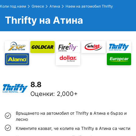
Коли под наем
Greece
Атина
Наем на автомобил Thrifty
Thrifty на Атина
8.8
Оценки
:
2,000+
Връщането на автомобил от Thrifty в Атина е бързо и
лесно
Клиентите казват, че колите на Thrifty в Атина са чисти