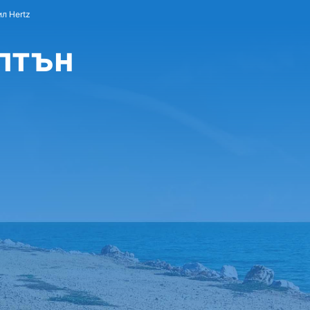
л Hertz
птън