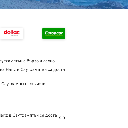
аутхамптън е бързо и лесно
 на Hertz в Саутхамптън са доста
 в Саутхамптън са чисти
Hertz в Саутхамптън са доста
9.3