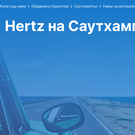
Коли под наем
Обединено Кралство
Саутхамптън
Наем на автомоби
Hertz на Саутхам