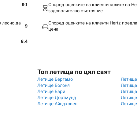
9.1
Според оценките на клиенти колите на He
задоволително състояние
о лесно да
Според оценките на клиенти Hertz предл
9
цена
8.4
Топ летища по цял свят
Летище Бергамо
Летище
Летище Болоня
Летище
Летище Бари
Летище
Летище Дортмунд
Летище
Летище Айндховен
Летище