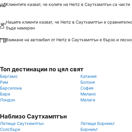
Клиентите казват, че колите на Hertz в Саутхамптън са чисти
Нашите клиенти казват, че Hertz в Саутхамптън е сравнителн
бъде намерен
Взимане на автомбил от Hertz в Саутхамптън е бързо и лесно
Топ дестинации по цял свят
Бергамо
Катания
Рим
Болоня
Барселона
София
Бари
Милано
Лондон
Малага
Наблизо Саутхамптън
Летище Саутхемптън
Летище Борнмът
Солсбъри
Борнмът