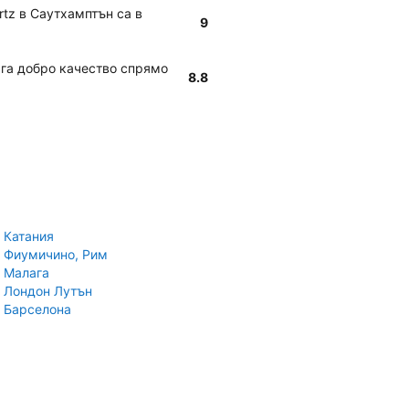
rtz в Саутхамптън са в
9
ага добро качество спрямо
8.8
 Катания
 Фиумичино, Рим
 Малага
 Лондон Лутън
 Барселона