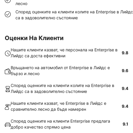
лесно
Според оценките на клиенти колите на Enterprise в Лийдс
са в задоволително състояние
Оценки На Клиенти
Нашите клиенти казват, че персонала на Enterprise в
9.8
Лийдс са доста ефективни
Връщането на автомобил от Enterprise в Лийдс е
9.6
бързо и лесно
Според оценките на клиенти колите на Enterprise в
9.4
Лийдс са в задоволително състояние
Нашите клиенти казват, че Enterprise в Лийдс е
9.4
сравнително лесно да бъде намерен
Според оценките на клиенти Enterprise предлага
9.1
добро качество спрямо цена