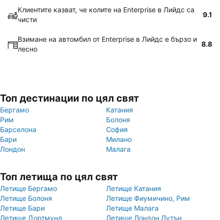
Клиентите казват, че колите на Enterprise в Лийдс са
9.1
чисти
Взимане на автомбил от Enterprise в Лийдс е бързо и
8.8
лесно
Топ дестинации по цял свят
Бергамо
Катания
Рим
Болоня
Барселона
София
Бари
Милано
Лондон
Малага
Топ летища по цял свят
Летище Бергамо
Летище Катания
Летище Болоня
Летище Фиумичино, Рим
Летище Бари
Летище Малага
Летище Дортмунд
Летище Лондон Лутън