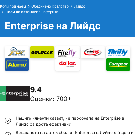
Коли под наем
Обединено Кралство
Лийдс
Наем на автомобил Enterprise
Enterprise на Лийдс
9.4
Оценки
:
700+
Нашите клиенти казват, че персонала на Enterprise в
Лийдс са доста ефективни
Връщането на автомобил от Enterprise в Лийдс е бързо и