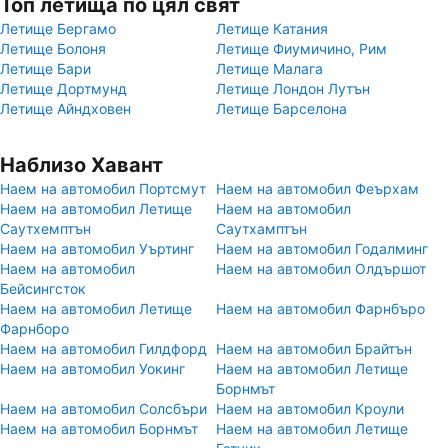
Топ летища по цял свят
Летище Бергамо
Летище Катания
Летище Болоня
Летище Фиумичино, Рим
Летище Бари
Летище Малага
Летище Дортмунд
Летище Лондон Лутън
Летище Айндховен
Летище Барселона
Наблизо Хавант
Наем на автомобил Портсмут
Наем на автомобил Феърхам
Наем на автомобил Летище
Наем на автомобил
Саутхемптън
Саутхамптън
Наем на автомобил Уъртинг
Наем на автомобил Годалминг
Наем на автомобил
Наем на автомобил Олдършот
Бейсингсток
Наем на автомобил Летище
Наем на автомобил Фарнбъро
Фарнборо
Наем на автомобил Гилдфорд
Наем на автомобил Брайтън
Наем на автомобил Уокинг
Наем на автомобил Летище
Борнмът
Наем на автомобил Солсбъри
Наем на автомобил Кроули
Наем на автомобил Борнмът
Наем на автомобил Летище