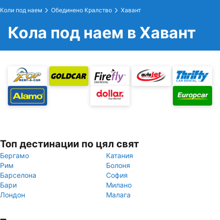
Коли под наем
Обединено Кралство
Хавант
Кола под наем в Хавант
Топ дестинации по цял свят
Бергамо
Катания
Рим
Болоня
Барселона
София
Бари
Милано
Лондон
Малага