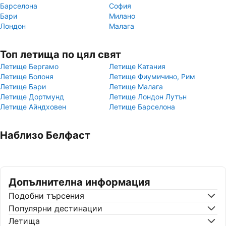
Барселона
София
Бари
Милано
Лондон
Малага
Топ летища по цял свят
Летище Бергамо
Летище Катания
Летище Болоня
Летище Фиумичино, Рим
Летище Бари
Летище Малага
Летище Дортмунд
Летище Лондон Лутън
Летище Айндховен
Летище Барселона
Наблизо Белфаст
Допълнителна информация
Подобни търсения
Популярни дестинации
Летища