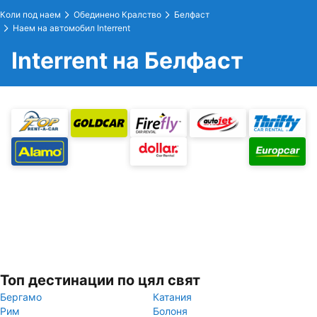
Коли под наем
Обединено Кралство
Белфаст
Наем на автомобил Interrent
Interrent на Белфаст
Топ дестинации по цял свят
Бергамо
Катания
Рим
Болоня