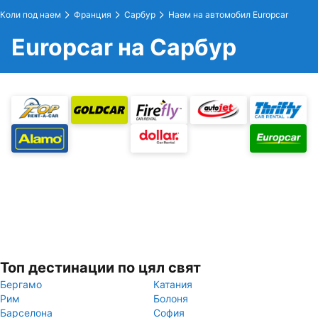
Коли под наем
Франция
Сарбур
Наем на автомобил Europcar
Europcar на Сарбур
Топ дестинации по цял свят
Бергамо
Катания
Рим
Болоня
Барселона
София