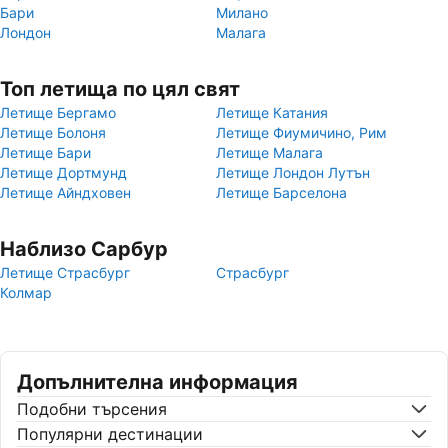
Бари
Милано
Лондон
Малага
Топ летища по цял свят
Летище Бергамо
Летище Катания
Летище Болоня
Летище Фиумичино, Рим
Летище Бари
Летище Малага
Летище Дортмунд
Летище Лондон Лутън
Летище Айндховен
Летище Барселона
Наблизо Сарбур
Летище Страсбург
Страсбург
Колмар
Допълнителна информация
Подобни търсения
Популярни дестинации