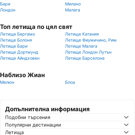
Бари
Милано
Лондон
Малага
Топ летища по цял свят
Летище Бергамо
Летище Катания
Летище Болоня
Летище Фиумичино, Рим
Летище Бари
Летище Малага
Летище Дортмунд
Летище Лондон Лутън
Летище Айндховен
Летище Барселона
Наблизо Жиан
Мелюн
Блоа
Допълнителна информация
Подобни търсения
Популярни дестинации
Летища