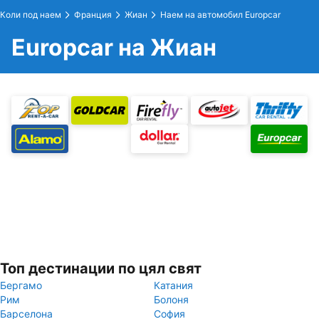
Коли под наем
Франция
Жиан
Наем на автомобил Europcar
Europcar на Жиан
Топ дестинации по цял свят
Бергамо
Катания
Рим
Болоня
Барселона
София