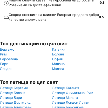
Нашите клиенти казват, че персонала на Europcar в
9.1
Рованиеми са доста ефективни
Според оценките на клиенти Europcar предлага добро
8.5
качество спрямо цена
Топ дестинации по цял свят
Бергамо
Катания
Рим
Болоня
Барселона
София
Бари
Милано
Лондон
Малага
Топ летища по цял свят
Летище Бергамо
Летище Катания
Летище Болоня
Летище Фиумичино, Рим
Летище Бари
Летище Малага
Летище Дортмунд
Летище Лондон Лутън
Летище Айндховен
Летище Барселона