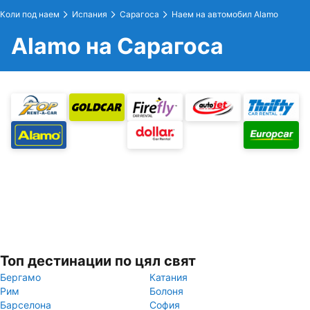
Коли под наем
Испания
Сарагоса
Наем на автомобил Alamo
Alamo на Сарагоса
Топ дестинации по цял свят
Бергамо
Катания
Рим
Болоня
Барселона
София