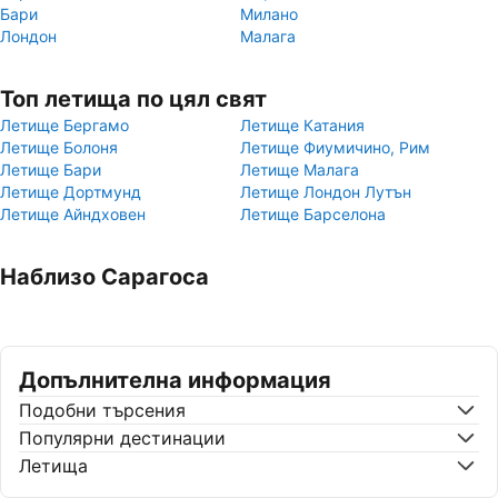
Бари
Милано
Лондон
Малага
Топ летища по цял свят
Летище Бергамо
Летище Катания
Летище Болоня
Летище Фиумичино, Рим
Летище Бари
Летище Малага
Летище Дортмунд
Летище Лондон Лутън
Летище Айндховен
Летище Барселона
Наблизо Сарагоса
Допълнителна информация
Подобни търсения
Популярни дестинации
Летища