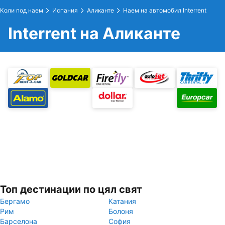
Коли под наем
Испания
Аликанте
Наем на автомобил Interrent
Interrent на Аликанте
Топ дестинации по цял свят
Бергамо
Катания
Рим
Болоня
Барселона
София