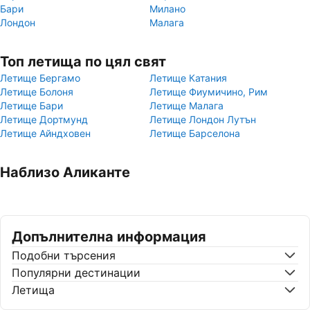
Бари
Милано
Лондон
Малага
Топ летища по цял свят
Летище Бергамо
Летище Катания
Летище Болоня
Летище Фиумичино, Рим
Летище Бари
Летище Малага
Летище Дортмунд
Летище Лондон Лутън
Летище Айндховен
Летище Барселона
Наблизо Аликанте
Допълнителна информация
Подобни търсения
Популярни дестинации
Летища