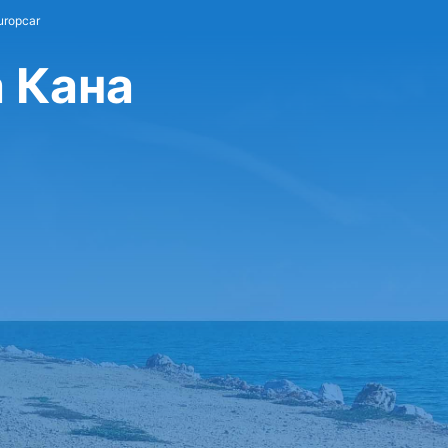
uropcar
а Кана