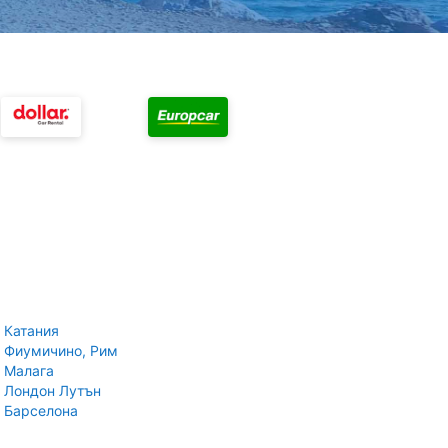
 Катания
 Фиумичино, Рим
 Малага
 Лондон Лутън
 Барселона