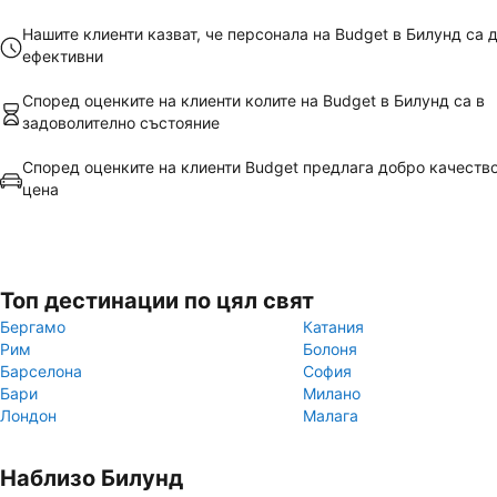
Нашите клиенти казват, че персонала на Budget в Билунд са 
ефективни
Според оценките на клиенти колите на Budget в Билунд са в
задоволително състояние
Според оценките на клиенти Budget предлага добро качеств
цена
Топ дестинации по цял свят
Бергамо
Катания
Рим
Болоня
Барселона
София
Бари
Милано
Лондон
Малага
Наблизо Билунд