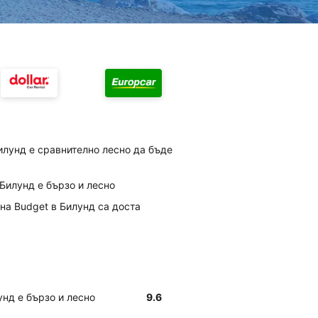
Билунд е сравнително лесно да бъде
Билунд е бързо и лесно
 на Budget в Билунд са доста
унд е бързо и лесно
9.6