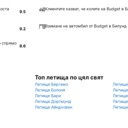
доста
Клиентите казват, че колите на Budget в 
9.5
Взимане на автомбил от Budget в Билунд 
9.2
о спрямо
8.6
Топ летища по цял свят
Летище Бергамо
Летище
Летище Болоня
Летище
Летище Бари
Летище
Летище Дортмунд
Летище
Летище Айндховен
Летище