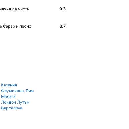
Билунд са чисти
9.3
е бързо и лесно
8.7
 Катания
 Фиумичино, Рим
 Малага
 Лондон Лутън
 Барселона