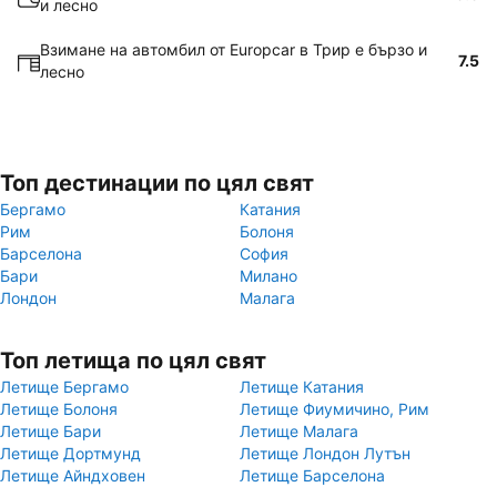
и лесно
Взимане на автомбил от Europcar в Трир е бързо и
7.5
лесно
Топ дестинации по цял свят
Бергамо
Катания
Рим
Болоня
Барселона
София
Бари
Милано
Лондон
Малага
Топ летища по цял свят
Летище Бергамо
Летище Катания
Летище Болоня
Летище Фиумичино, Рим
Летище Бари
Летище Малага
Летище Дортмунд
Летище Лондон Лутън
Летище Айндховен
Летище Барселона