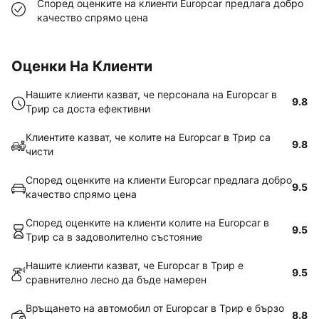
Според оценките на клиенти Europcar предлага добро
качество спрямо цена
Оценки На Клиенти
Нашите клиенти казват, че персонала на Europcar в
9.8
Трир са доста ефективни
Клиентите казват, че колите на Europcar в Трир са
9.8
чисти
Според оценките на клиенти Europcar предлага добро
9.5
качество спрямо цена
Според оценките на клиенти колите на Europcar в
9.5
Трир са в задоволително състояние
Нашите клиенти казват, че Europcar в Трир е
9.5
сравнително лесно да бъде намерен
Връщането на автомобил от Europcar в Трир е бързо
8.8