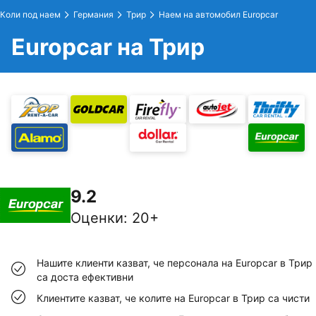
Коли под наем
Германия
Трир
Наем на автомобил Europcar
Europcar на Трир
9.2
Оценки
:
20+
Нашите клиенти казват, че персонала на Europcar в Трир
са доста ефективни
Клиентите казват, че колите на Europcar в Трир са чисти