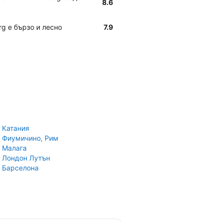
8.6
g е бързо и лесно
7.9
 Катания
 Фиумичино, Рим
 Малага
 Лондон Лутън
 Барселона