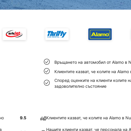
Връщането на автомобил от Alamo в N
Клиентите казват, че колите на Alamo
Според оценките на клиенти колите н
задоволително състояние
но
9.5
Клиентите казват, че колите на Alamo в N
в
Нашите клиенти казват, че персонала на 