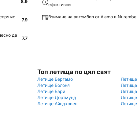
8.9
ефективни
 спрямо
Взимане на автомбил от Alamo в Nurember
7.9
лесно да
7.7
Топ летища по цял свят
Летище Бергамо
Летище
Летище Болоня
Летище
Летище Бари
Летище
Летище Дортмунд
Летище
Летище Айндховен
Летище