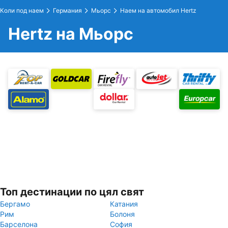
Коли под наем
Германия
Мьорс
Наем на автомобил Hertz
Hertz на Мьорс
Топ дестинации по цял свят
Бергамо
Катания
Рим
Болоня
Барселона
София