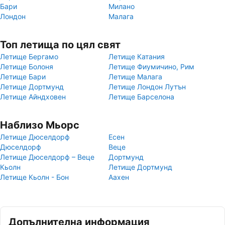
Бари
Милано
Лондон
Малага
Топ летища по цял свят
Летище Бергамо
Летище Катания
Летище Болоня
Летище Фиумичино, Рим
Летище Бари
Летище Малага
Летище Дортмунд
Летище Лондон Лутън
Летище Айндховен
Летище Барселона
Наблизо Мьорс
Летище Дюселдорф
Есен
Дюселдорф
Веце
Летище Дюселдорф – Веце
Дортмунд
Кьолн
Летище Дортмунд
Летище Кьолн - Бон
Аахен
Допълнителна информация