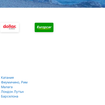
 Катания
 Фиумичино, Рим
 Малага
 Лондон Лутън
 Барселона