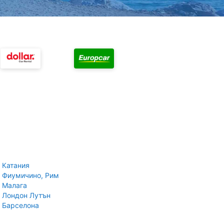
 Катания
 Фиумичино, Рим
 Малага
 Лондон Лутън
 Барселона