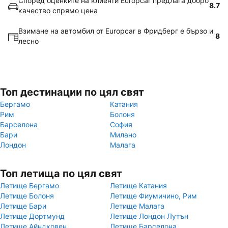
Според оценките на клиенти Europcar предлага добро
8.7
качество спрямо цена
Взимане на автомбил от Europcar в Фридберг е бързо и
8
лесно
Топ дестинации по цял свят
Бергамо
Катания
Рим
Болоня
Барселона
София
Бари
Милано
Лондон
Малага
Топ летища по цял свят
Летище Бергамо
Летище Катания
Летище Болоня
Летище Фиумичино, Рим
Летище Бари
Летище Малага
Летище Дортмунд
Летище Лондон Лутън
Летище Айндховен
Летище Барселона