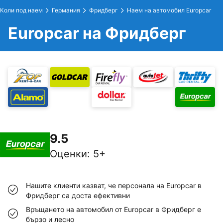
Коли под наем
Германия
Фридберг
Наем на автомобил Europcar
Europcar на Фридберг
9.5
Оценки
:
5+
Нашите клиенти казват, че персонала на Europcar в
Фридберг са доста ефективни
Връщането на автомобил от Europcar в Фридберг е
бързо и лесно