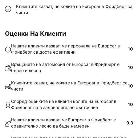
Клиентите казват, че колите на Europcar в Фридберг са
чисти
Оценки На Клиенти
Нашите клиенти казват, че персонала на Europcar в
10
Фридберг са доста ефективни
Връщането на автомобил от Europcar в Фридберг е
10
бързо и лесно
Клиентите казват, че колите на Europcar в Фридберг са
10
чисти
Според оценките на клиенти колите на Europcar в
10
Фридберг са в задоволително състояние
Нашите клиенти казват, че Europcar в Фридберг е
9.3
сравнително лесно да бъде намерен