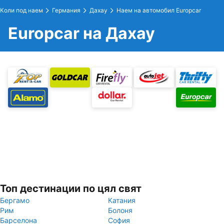
Коли под наем
Германия
Дахау
Наем на автомобил Europcar
Europcar на Дахау
Топ дестинации по цял свят
Бергамо
Катания
Рим
Болоня
Барселона
София