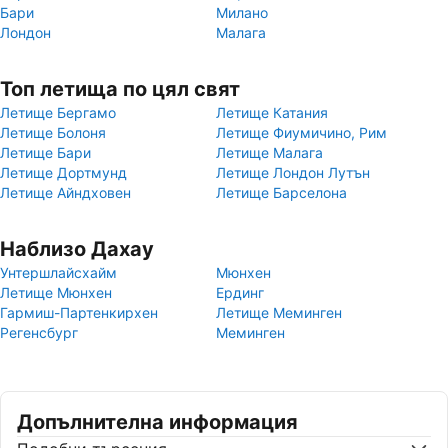
Бари
Милано
Лондон
Малага
Топ летища по цял свят
Летище Бергамо
Летище Катания
Летище Болоня
Летище Фиумичино, Рим
Летище Бари
Летище Малага
Летище Дортмунд
Летище Лондон Лутън
Летище Айндховен
Летище Барселона
Наблизо Дахау
Унтершлайсхайм
Мюнхен
Летище Мюнхен
Ердинг
Гармиш-Партенкирхен
Летище Меминген
Регенсбург
Меминген
Допълнителна информация