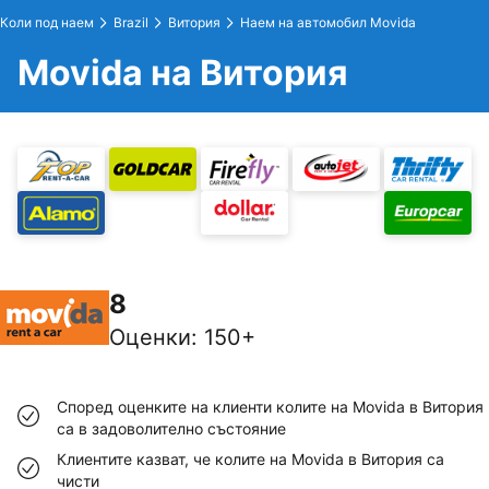
Коли под наем
Brazil
Витория
Наем на автомобил Movida
Movida на Витория
8
Оценки
:
150+
Според оценките на клиенти колите на Movida в Витория
са в задоволително състояние
Клиентите казват, че колите на Movida в Витория са
чисти