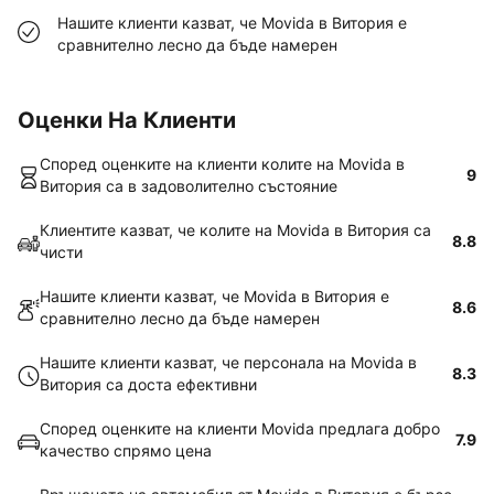
Нашите клиенти казват, че Movida в Витория е
сравнително лесно да бъде намерен
Оценки На Клиенти
Според оценките на клиенти колите на Movida в
9
Витория са в задоволително състояние
Клиентите казват, че колите на Movida в Витория са
8.8
чисти
Нашите клиенти казват, че Movida в Витория е
8.6
сравнително лесно да бъде намерен
Нашите клиенти казват, че персонала на Movida в
8.3
Витория са доста ефективни
Според оценките на клиенти Movida предлага добро
7.9
качество спрямо цена