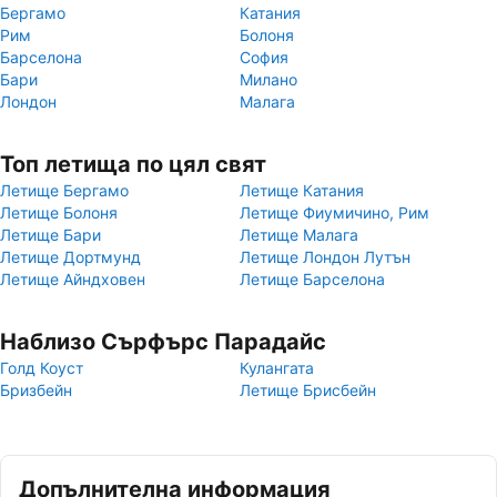
Бергамо
Катания
Рим
Болоня
Барселона
София
Бари
Милано
Лондон
Малага
Топ летища по цял свят
Летище Бергамо
Летище Катания
Летище Болоня
Летище Фиумичино, Рим
Летище Бари
Летище Малага
Летище Дортмунд
Летище Лондон Лутън
Летище Айндховен
Летище Барселона
Наблизо Сърфърс Парадайс
Голд Коуст
Кулангата
Бризбейн
Летище Брисбейн
Допълнителна информация