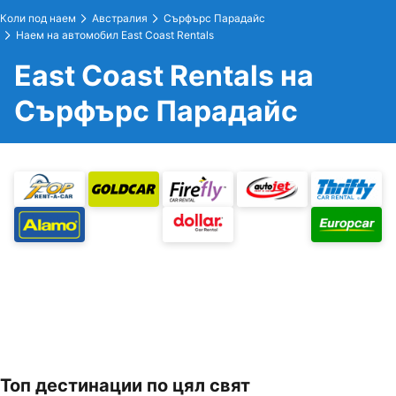
Коли под наем
Австралия
Сърфърс Парадайс
Наем на автомобил East Coast Rentals
East Coast Rentals на
Сърфърс Парадайс
Топ дестинации по цял свят