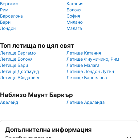
Бергамо
Катания
Рим
Болоня
Барселона
София
Бари
Милано
Лондон
Малага
Топ летища по цял свят
Летище Бергамо
Летище Катания
Летище Болоня
Летище Фиумичино, Рим
Летище Бари
Летище Малага
Летище Дортмунд
Летище Лондон Лутън
Летище Айндховен
Летище Барселона
Наблизо Маунт Баркър
Аделейд
Летище Аделаида
Допълнителна информация