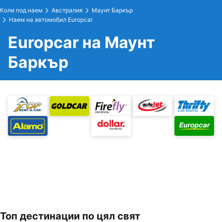
Коли под наем
Австралия
Маунт Баркър
Наем на автомобил Europcar
Europcar на Маунт
Баркър
Топ дестинации по цял свят