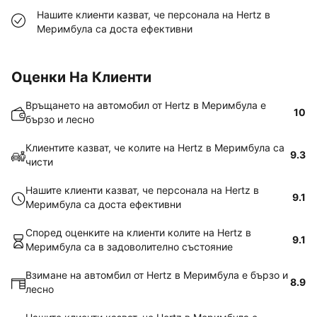
Нашите клиенти казват, че персонала на Hertz в
Меримбула са доста ефективни
Оценки На Клиенти
Връщането на автомобил от Hertz в Меримбула е
10
бързо и лесно
Клиентите казват, че колите на Hertz в Меримбула са
9.3
чисти
Нашите клиенти казват, че персонала на Hertz в
9.1
Меримбула са доста ефективни
Според оценките на клиенти колите на Hertz в
9.1
Меримбула са в задоволително състояние
Взимане на автомбил от Hertz в Меримбула е бързо и
8.9
лесно