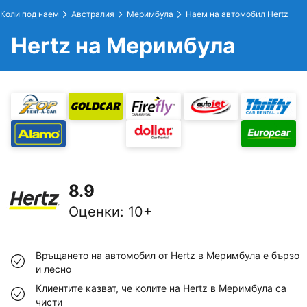
Коли под наем
Австралия
Меримбула
Наем на автомобил Hertz
Hertz на Меримбула
8.9
Оценки
:
10+
Връщането на автомобил от Hertz в Меримбула е бързо
и лесно
Клиентите казват, че колите на Hertz в Меримбула са
чисти