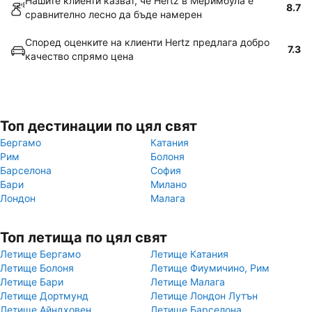
Нашите клиенти казват, че Hertz в Меримбула е
8.7
сравнително лесно да бъде намерен
Според оценките на клиенти Hertz предлага добро
7.3
качество спрямо цена
Топ дестинации по цял свят
Бергамо
Катания
Рим
Болоня
Барселона
София
Бари
Милано
Лондон
Малага
Топ летища по цял свят
Летище Бергамо
Летище Катания
Летище Болоня
Летище Фиумичино, Рим
Летище Бари
Летище Малага
Летище Дортмунд
Летище Лондон Лутън
Летище Айндховен
Летище Барселона