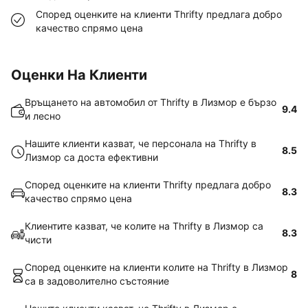
Според оценките на клиенти Thrifty предлага добро
качество спрямо цена
Оценки На Клиенти
Връщането на автомобил от Thrifty в Лизмор е бързо
9.4
и лесно
Нашите клиенти казват, че персонала на Thrifty в
8.5
Лизмор са доста ефективни
Според оценките на клиенти Thrifty предлага добро
8.3
качество спрямо цена
Клиентите казват, че колите на Thrifty в Лизмор са
8.3
чисти
Според оценките на клиенти колите на Thrifty в Лизмор
8
са в задоволително състояние