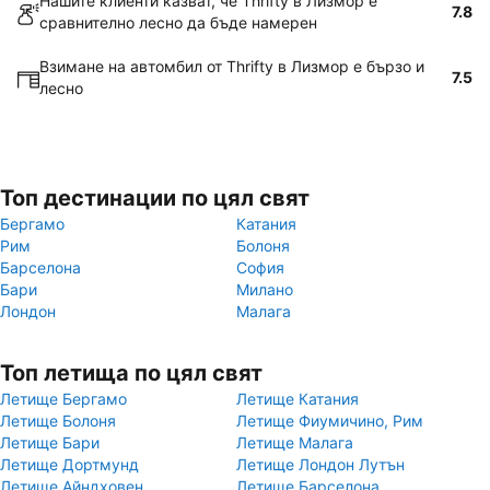
Нашите клиенти казват, че Thrifty в Лизмор е
7.8
сравнително лесно да бъде намерен
Взимане на автомбил от Thrifty в Лизмор е бързо и
7.5
лесно
Топ дестинации по цял свят
Бергамо
Катания
Рим
Болоня
Барселона
София
Бари
Милано
Лондон
Малага
Топ летища по цял свят
Летище Бергамо
Летище Катания
Летище Болоня
Летище Фиумичино, Рим
Летище Бари
Летище Малага
Летище Дортмунд
Летище Лондон Лутън
Летище Айндховен
Летище Барселона