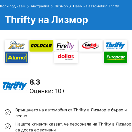
Коли под наем
Австралия
Лизмор
Наем на автомобил Thrifty
Thrifty на Лизмор
8.3
Оценки
:
10+
Връщането на автомобил от Thrifty в Лизмор е бързо и
лесно
Нашите клиенти казват, че персонала на Thrifty в Лизмор
са доста ефективни