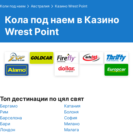
Коли под наем
Австралия
Казино Wrest Point
Кола под наем в Казино
Wrest Point
Топ дестинации по цял свят
Бергамо
Катания
Рим
Болоня
Барселона
София
Бари
Милано
Лондон
Малага