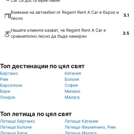
Car са доста ефективни
Взимане на автомбил от Regent Rent A Car е бързо и
5.1
лесно
Нашите клиенти казват, че Regent Rent A Car е
3.5
сравнително лесно да бъде намерен
Топ дестинации по цял свят
Бергамо
Катания
Рим
Болоня
Барселона
София
Бари
Милано
Лондон
Малага
Топ летища по цял свят
Летище Бергамо
Летище Катания
Летище Болоня
Летище Фиумичино, Рим
Летище Бари
Летище Малага