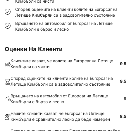
Кимбърли са чисти
Според оценките на клиенти колите на Europcar на
Летище Кимбърли са в задоволително състояние
Връщането на автомобил от Europcar на Летище
Кимбърли е бързо и лесно
Оценки На Клиенти
Клиентите казват, че колите на Europcar на Летище
9.5
Кимбърли са чисти
Според оценките на клиенти колите на Europcar на
9.5
Летище Кимбърли са в задоволително състояние
Връщането на автомобил от Europcar на Летище
9
Кимбърли е бързо и лесно
Нашите клиенти казват, че Europcar на Летище
8.5
Кимбърли е сравнително лесно да бъде намерен
Според оценките на клиенти Europcar предлага добро