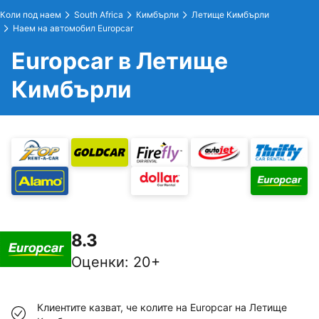
Коли под наем
South Africa
Кимбърли
Летище Кимбърли
Наем на автомобил Europcar
Europcar в Летище
Кимбърли
8.3
Оценки
:
20+
Клиентите казват, че колите на Europcar на Летище