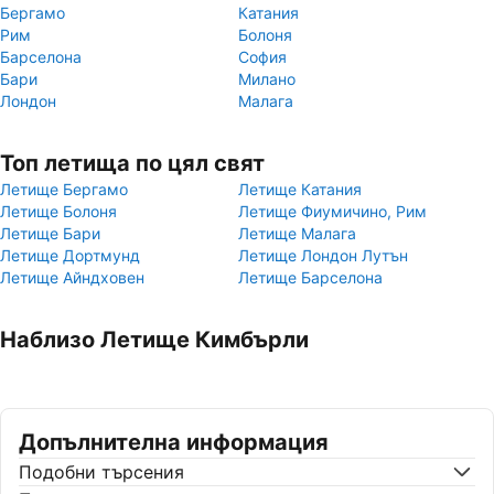
Бергамо
Катания
Рим
Болоня
Барселона
София
Бари
Милано
Лондон
Малага
Топ летища по цял свят
Летище Бергамо
Летище Катания
Летище Болоня
Летище Фиумичино, Рим
Летище Бари
Летище Малага
Летище Дортмунд
Летище Лондон Лутън
Летище Айндховен
Летище Барселона
Наблизо Летище Кимбърли
Допълнителна информация
Подобни търсения