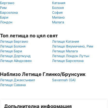
Бергамо
Катания
Рим
Болоня
Барселона
София
Бари
Милано
Лондон
Малага
Топ летища по цял свят
Летище Бергамо
Летище Катания
Летище Болоня
Летище Фиумичино, Рим
Летище Бари
Летище Малага
Летище Дортмунд
Летище Лондон Лутън
Летище Айндховен
Летище Барселона
Наблизо Летище Глинко/Брунсуик
Летище Джаксънвил
Savannah (GA)
Летище Савана
Допълнителна информация