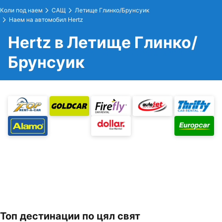
Коли под наем
САЩ
Летище Глинко/Брунсуик
Наем на автомобил Hertz
Hertz в Летище Глинко/
Брунсуик
Топ дестинации по цял свят